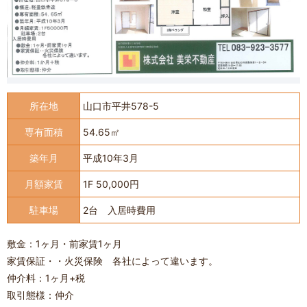
所在地
山口市平井578-5
専有面積
54.65㎡
築年月
平成10年3月
月額家賃
1F 50,000円
駐車場
2台 入居時費用
敷金：1ヶ月・前家賃1ヶ月
家賃保証・・火災保険 各社によって違います。
仲介料：1ヶ月+税
取引態様：仲介